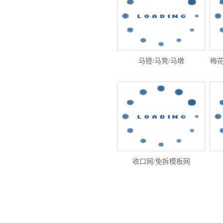
马镫/马凳/马墩
梅花
收口网/免拆模板网