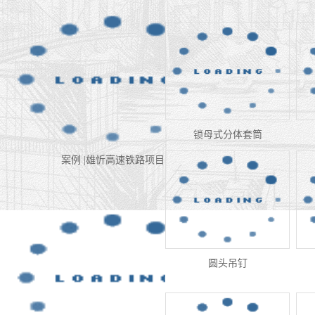
冷挤压机
锁母式分体套筒
案例 |雄忻高速铁路项目
圆头吊钉