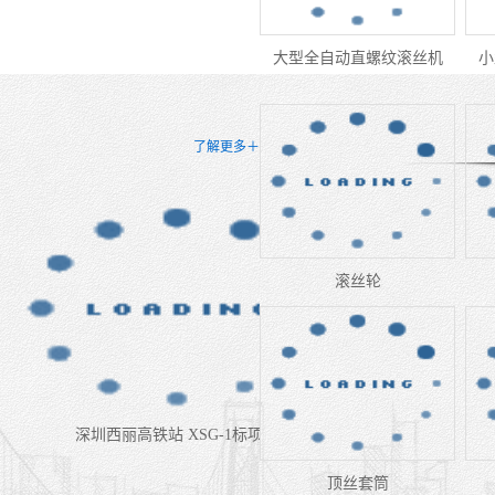
大型全自动直螺纹滚丝机
小
可焊性套筒
了解更多＋
固力士
服
务案例
滚丝轮
深圳西丽高铁站 XSG-1标项目
顶丝套筒