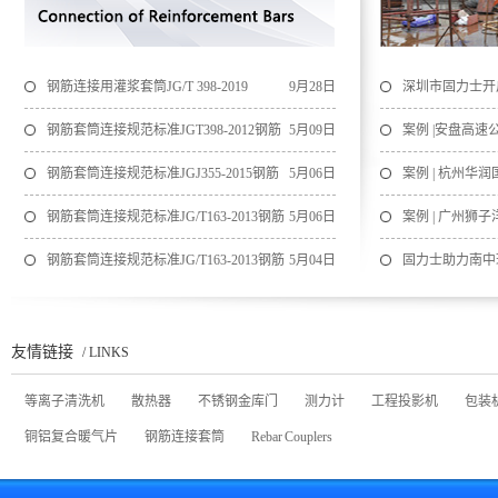
钢筋连接用灌浆套筒JG/T 398-2019
9月28日
深圳市固力士开
约仪式圆满成功
钢筋套筒连接规范标准JGT398-2012钢筋
5月09日
案例 |安盘高速公
连接用灌浆套筒操作规范标准在线下载
钢筋套筒连接规范标准JGJ355-2015钢筋
5月06日
案例 | 杭州华
套筒灌浆连接应用技术规程 [附条文说明在线下
钢筋套筒连接规范标准JG/T163-2013钢筋
5月06日
案例 | 广州狮
载]
机械连接用套筒-图片版在线下载
钢筋套筒连接规范标准JG/T163-2013钢筋
5月04日
固力士助力南中
机械连接用套筒-文字版在线下载
交通新篇章
友情链接
/ LINKS
等离子清洗机
散热器
不锈钢金库门
测力计
工程投影机
包装
铜铝复合暖气片
钢筋连接套筒
Rebar Couplers