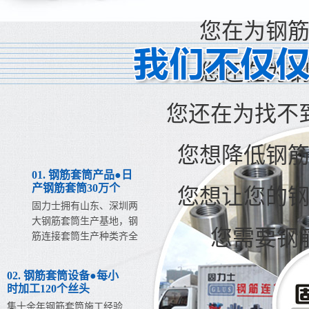
您在为钢
您还在为
您还在为找不
您想降低钢
01. 钢筋套筒产品●日
产钢筋套筒30万个
您想让您的
固力士拥有山东、深圳两
大钢筋套筒生产基地，钢
您需要钢
筋连接套筒生产种类齐全
02. 钢筋套筒设备●每小
时加工120个丝头
集十余年钢筋套筒施工经验