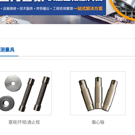
测量具
塞规|环规|通止规
偏心轴