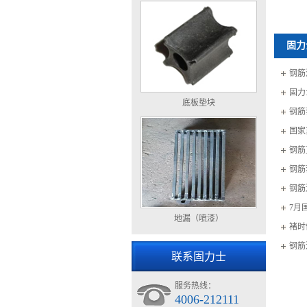
固力
钢筋
固力
底板垫块
钢筋
国家
钢筋
钢筋
钢筋
7月
地漏（喷漆）
褚时
钢筋
联系固力士
服务热线：
4006-212111