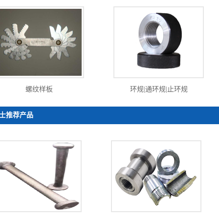
螺纹样板
环规|通环规|止环规
士推荐产品