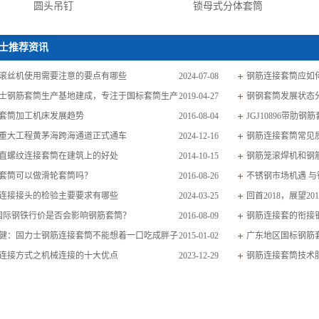
圆头吊钉
锁母式分体套筒
士推荐资讯
滚丝机使用需要注意的要点有哪些
2024-07-08
钢筋连接套筒应如
士钢筋套筒生产基地建成，专注于国标套筒生产
2019-04-27
钢钢套筒发展状态
套筒加工机床发展趋势
2016-08-04
JGJ10896带肋
重大工程黄茅海跨海通道正式通车
2024-12-16
连接规范标准
钢筋连接套筒常见
直螺纹连接套筒在建筑上的好处
2014-10-15
钢筋笼滚焊机和钢
套筒可以做滑轮套筒吗？
2016-08-26
不锈钢市场机遇 
连接接头的检验主要要求有哪些
2024-03-25
回首2018，展望201
国际钢铁行价是否会影响钢筋套筒？
2016-08-09
钢筋连接套的衔接
健：固力士钢筋连接套筒不能想着一口吃成胖子
2015-01-02
广东地区国标钢筋
连接方式之机械连接的十大优点
2023-12-29
钢筋连接套筒技术