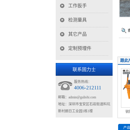
工作扳手
检测量具
其它产品
定制预埋件
跟此
联系固力士
服务热线：
4006-212111
邮箱：
admin@gulishi.com
地址：深圳市宝安区石岩街道料坑
新村朗日工业园1栋1楼
钢
产