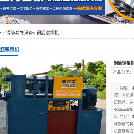
心
»
钢筋套筒设备
»
钢筋镦粗机
筋镦粗机
钢筋镦粗
产品分类
1、用途：
接）的前道
压镦粗，达
Φ32mm的I
2、特点：
坏钢筋的机
机器结构方