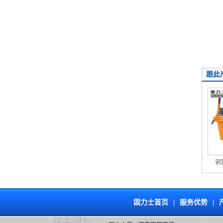
跟此
钢
固力士首页
|
服务优势
|