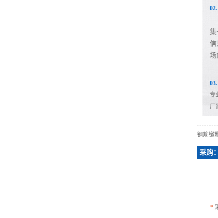
0
集
信
场
0
专
厂
钢筋镦
采购
*