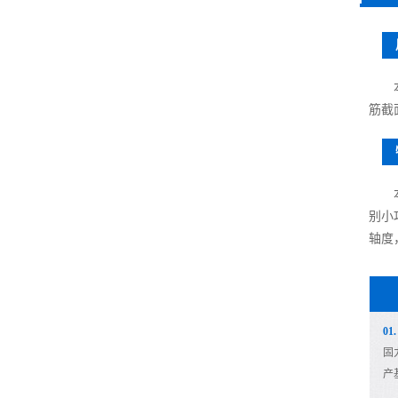
筋截
别小
轴度
0
固
产