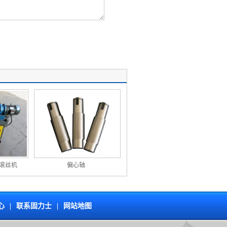
滚丝机
偏心轴
心
|
联系固力士
|
网站地图