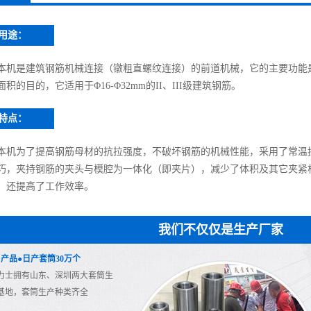
用途：
本机是建筑钢筋机械连接（镦粗直螺纹连接）的前道机械，它的主要功能
面积的目的，它适用于Φ16-Φ32mm的II、III级建筑钢筋。
特点：
本机为了提高钢筋母材的抗拉强度，不破坏钢筋的机械性能，采用了常温
巧，夹持钢筋的夹头与模腔为一体化（即夹片），减少了体积及其它夹紧
，还提高了工作效率。
我们不仅仅是生产厂家
1. 产品●日产套筒30万个
力士拥有山东、深圳两大套筒生
基地，套筒生产种类齐全