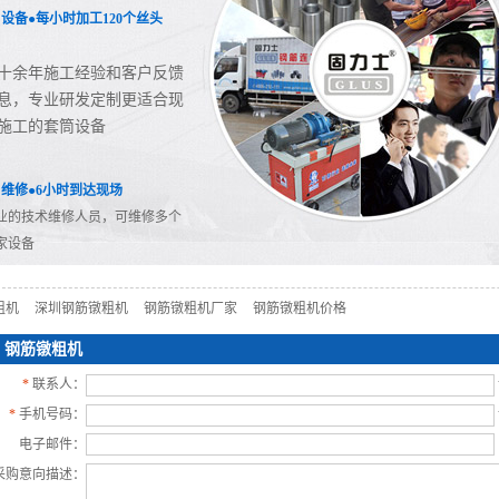
2. 设备●每小时加工120个丝头
十余年施工经验和客户反馈
息，专业研发定制更适合现
施工的套筒设备
3. 维修●6小时到达现场
业的技术维修人员，可维修多个
家设备
粗机
深圳钢筋镦粗机
钢筋镦粗机厂家
钢筋镦粗机价格
：钢筋镦粗机
*
联系人：
*
手机号码：
电子邮件：
采购意向描述：