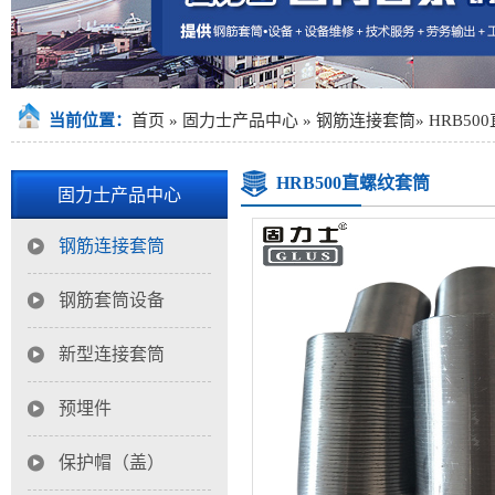
当前位置：
首页
»
固力士产品中心
»
钢筋连接套筒
»
HRB50
HRB500直螺纹套筒
固力士产品中心
钢筋连接套筒
钢筋套筒设备
新型连接套筒
预埋件
保护帽（盖）