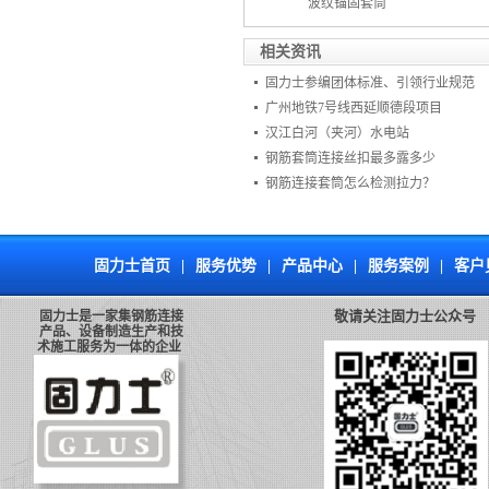
波纹锚固套筒
相关资讯
固力士参编团体标准、引领行业规范
广州地铁7号线西延顺德段项目
汉江白河（夹河）水电站
钢筋套筒连接丝扣最多露多少
钢筋连接套筒怎么检测拉力？
固力士首页
|
服务优势
|
产品中心
|
服务案例
|
客户
敬请关注固力士公众号
固力士是一家集钢筋连接
产品、设备制造生产和技
术施工服务为一体的企业