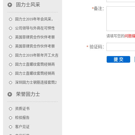
固力士风采
备注：
*
固力士2019年年会风采，记录精彩瞬间
公司领导与外商在可悍性套筒生产基地合影
请填写您的
问题
英国菲律宾合作伙伴考察深业物流中心钢筋直螺纹套筒项目
英国菲律宾合作伙伴考察固力士深圳钢筋直螺纹连接套筒合影
验证码：
*
固力士2019年新年开工大吉
固力士直螺纹套筒经销商风采
固力士直螺纹套筒经销商风采
深圳固力士钢筋连接套筒2014年年会
荣誉固力士
资质证书
检验报告
客户见证