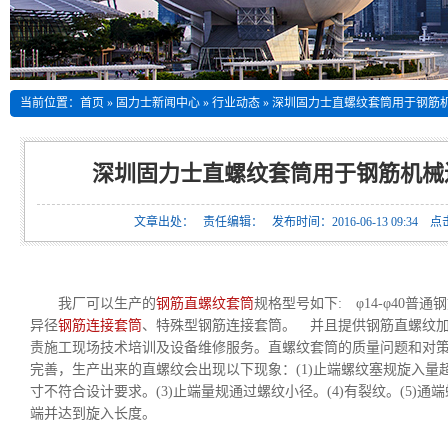
当前位置：
首页
»
固力士新闻中心
»
行业动态
»
深圳固力士直螺纹套筒用于钢筋
深圳固力士直螺纹套筒用于钢筋机械
文章出处： 责任编辑： 发布时间：2016-06-13 09:34 
我厂可以生产的
钢筋直螺纹套筒
规格型号如下: φ14-φ40普
异径
钢筋连接套筒
、特殊型钢筋连接套筒。 并且提供钢筋直螺纹
责施工现场技术培训及设备维修服务。直螺纹套筒的质量问题和对
完善，生产出来的直螺纹会出现以下现象：(1)止端螺纹塞规旋入量超过3
寸不符合设计要求。(3)止端量规通过螺纹小径。(4)有裂纹。(5)
端并达到旋入长度。