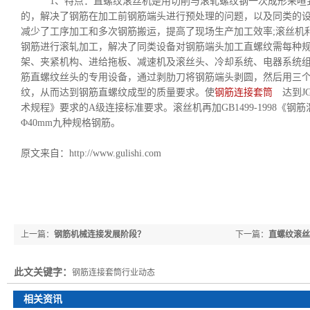
1、特点：直螺纹滚丝机是用切削与滚轧螺纹钢一次成形来喧到
的，解决了钢筋在加工前钢筋端头进行预处理的问题，以及同类的
减少了工序加工和多次钢筋搬运，提高了现场生产加工效率;滚丝机
钢筋进行滚轧加工，解决了同类设备对钢筋端头加工直螺纹需每种规
架、夹紧机构、进给拖板、减速机及滚丝头、冷却系统、电器系统组
筋直螺纹丝头的专用设备，通过剥肋刀将钢筋端头剥圆，然后用三
纹，从而达到钢筋直螺纹成型的质量要求。使
钢筋连接套筒
达到JG
术规程》要求的A级连接标准要求。滚丝机再加GB1499-1998《钢
Φ40mm九种规格钢筋。
原文来自：http://www.gulishi.com
上一篇：
钢筋机械连接发展阶段？
下一篇：
直螺纹滚丝
此文关键字：
钢筋连接套筒行业动态
相关资讯