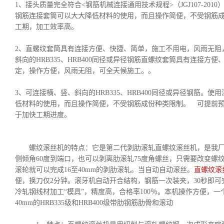
1、接头质量完全符合<钢筋机械连接通用技术规程>（JGJ107-20
钢筋连接套筒可以大大降低材料的使用，而且操作简便，不受钢筋
工期，加工效率高。
2、直螺纹套筒具有连接方便、快捷、简单，施工不用电，风雨无阻
斜向的HRB335、HRB400同径或异径钢筋直螺纹套筒具有连接方
定，操作方便，风雨无阻，可全天候施工。。
3、可连接横、竖、斜向的HRB335、HRB400同径或异径钢筋。
低材料的使用，而且操作简便，不受钢筋成份种类限制。 可提前
于加快工期进度。
螺纹滚丝机的特点：它是第二代剥肋滚轧直螺纹滚丝机，是我厂
侧倾角60度到端口，也可以剥离肋滚轧75度角螺丝，只需要改变螺
滚轮就可以完成16至40mm的剥肋滚轧。当自动自动滚丝。
直螺纹滚
便，换刀仅2分钟。滚牙机自动开合结构，钢筋一次装夹，30秒即
冷轧钢线材加工“模具”，精度高，合格率100％。本机操作方便，一
40mm的HRB335级和HRB400级带肋钢筋肋骨和滚动